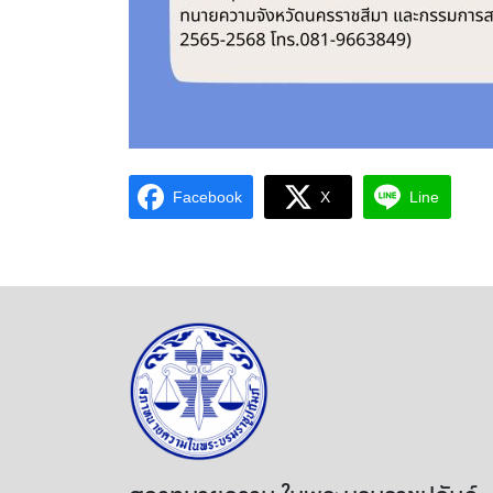
Facebook
X
Line