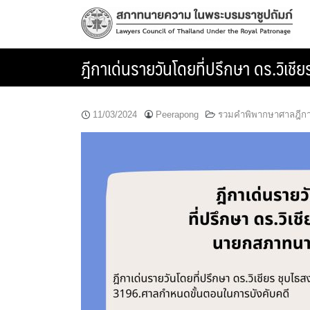
Skip
to
content
ฎีกาเด่นรายวันโดยที่ปรึกษา ดร.วิ
11/03/2024
Peerapong
รวมคำพิพากษาศาลฎีก