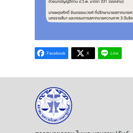
Facebook
X
Line