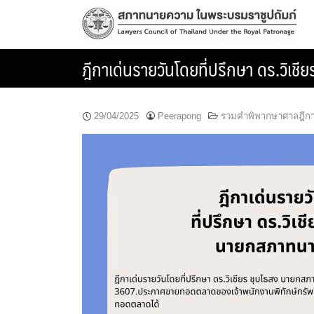
Skip
to
content
ฎีกาเด่นรายวันโดยที่ปรึกษา ดร.วิ
29/04/2025
Peerapong
รวมคำพิพากษาศาลฎีก