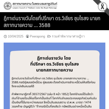
Skip
to
content
ฎีกาเด่นรายวันโดยที่ปรึกษา ดร.วิเชียร ชุบไธสง นายก
สภาทนายความ … 3588
10/04/2025
Peerapong
รวมคำพิพากษาศาลฎีกา