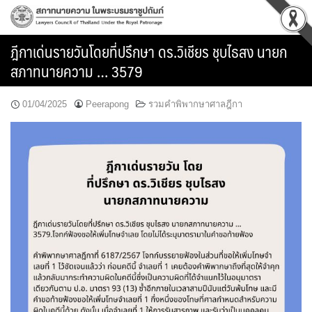
Skip
to
content
ฎีกาเด่นรายวันโดยที่ปรึกษา ดร.วิเชียร ชุบไธสง นายก
สภาทนายความ … 3579
01/04/2025
Peerapong
รวมคำพิพากษาศาลฎีกา