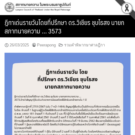
Skip
to
content
ฎีกาเด่นรายวันโดยที่ปรึกษา ดร.วิเชียร ชุบไธสง นายก
สภาทนายความ … 3573
26/03/2025
Peerapong
รวมคำพิพากษาศาลฎีกา