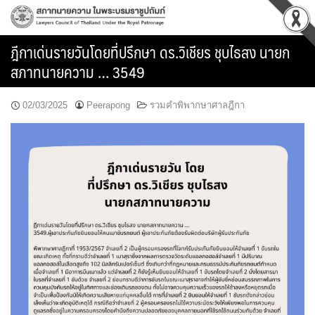
Skip
to
content
ฎีกาเด่นรายวันโดยที่ปรึกษา ดร.วิเชียร ชุบไธสง นายก
สภาทนายความ … 3549
02/03/2025
Peerapong
รวมคำพิพากษาศาลฎีกา