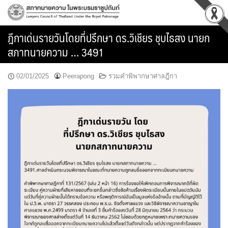
Skip
to
content
ฎีกาเด่นรายวันโดยที่ปรึกษา ดร.วิเชียร ชุบไธสง นายก
สภาทนายความ … 3491
02/01/2025
Peerapong
รวมคำพิพากษาศาลฎีกา