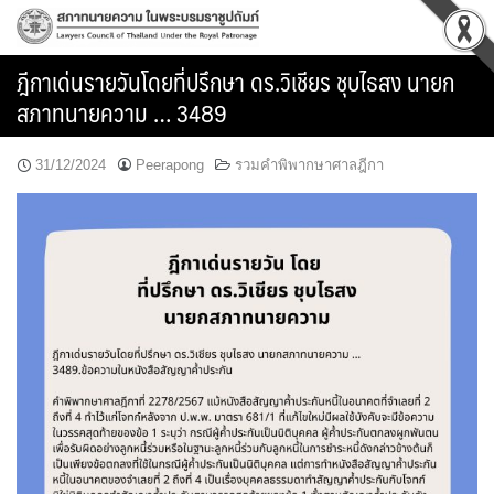
Skip
to
content
ฎีกาเด่นรายวันโดยที่ปรึกษา ดร.วิเชียร ชุบไธสง นายก
สภาทนายความ … 3489
31/12/2024
Peerapong
รวมคำพิพากษาศาลฎีกา