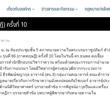
เกี่ยวกับองค์กร
ข่าวสารและกิจกรรม
กฎหมาย/คลังค
) ครั้งที่ 10
ว่าความ
6.00 น. ณ ห้องประชุมชั้น 5 สภาทนายความในพระบรมราชูปถัมภ์ สำน
นที่ 66 (ภาคทฤษฎี) ครั้งที่ 10 โดยในวันนี้ ดร.ธนพล คงเจี้ยง
ยการสำนักฝึกอบรมวิชาว่าความ พร้อมด้วยคณะกรรมการอำนวย
้เข้ารับการอบรมฯ โดยมีวิทยากรผู้ทรงคุณวุฒิจากกระบวนการ
น์ ธีรพัฒน์ชญากุล อาจารย์ (สบ.3) กลุ่มงานคณาจารย์ คณะตำรวจ
ฎหมายเกี่ยวกับการรักษาความมั่งคงปลอดภัยไชเบอร์ อาจารย์ประ
้านนิติวิทยาศาสตร์ บรรยายหัวข้อ การพิสูจน์อาวุธปืนและเครื่อง
ษาศาลฎีกา บรรยายหัวข้อ บทบาทผู้พิพากษากับทนายความใน