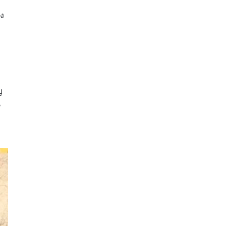
ิง
ญ
น