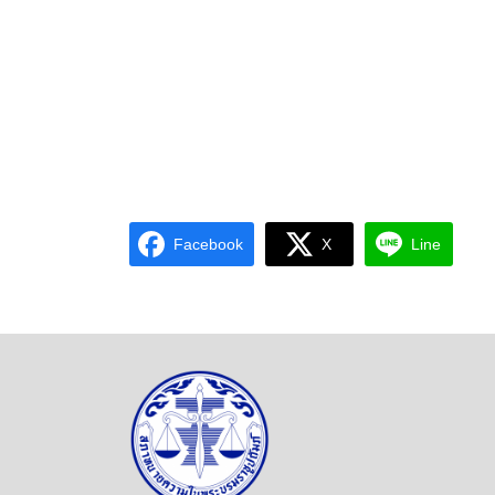
Facebook
X
Line