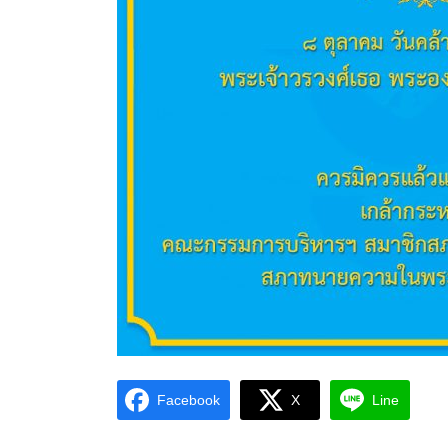
Facebook
X
Line