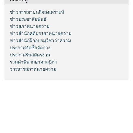
ข่าวการฌาปนกิจสงเคราะห์
ข่าวประชาสัมพันธ์
ข่าวสภาทนายความ
ข่าวสำนักคดีมรรยาทนายความ
ข่าวสำนักฝึกอบรมวิชาว่าความ
ประกาศจัดซื้อจัดจ้าง
ประกาศรับสมัครงาน
รวมคำพิพากษาศาลฎีกา
วารสารสภาทนายความ