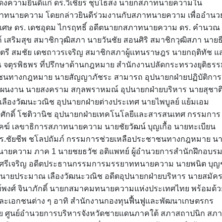
งความยินดีแก่ ดร.วิเชียร ชุบไธสง นายกสภาทนายความใน
ทนายความ โดยกล่าวยินดีร่วมงานกับสภาทนายความ เพื่ออำนว
ิเศษ ดร. เดชอุดม ไกรฤทธิ์ อดีตนายกสภาทนายความ ดร. คำนวณ
สริมสุข สมาชิกวุฒิสภา นายวันชัย สอนศิริ สมาชิกวุฒิสภา นายธี
อยตรี สมชัย เดชถาวรเจริญ สมาชิกสภาผู้แทนราษฎร นายกฤติทัช แ
จตุรพิธพร ที่ปรึกษาด้านกฎหมาย สำนักงานปลัดกระทรวงยุติธรร
าชนทางกฎหมาย นายสัญญาภัชระ สามารถ อุปนายกฝ่ายปฏิบัติการ
แผนงาน นายสงคราม สกุลพราหมณ์ อุปนายกฝ่ายบริหาร นายสุชาต
เลืองวัฒนะวณิช อุปนายกฝ่ายต่างประเทศ นายไพบูลย์ แย้มเอม
รศักดิ์ โชติวานิช อุปนายกฝ่ายเทคโนโลยีและสารสนเทศ กรรมการ
คฆ์ เลขาธิการสภาทนายความ นายชัยวัฒน์ บุญเกื้อ นายทะเบียน
ดร.ชัยชีพ ชโลปถัมภ์ กรรมการช่วยเหลือประชาชนทางกฎหมาย น
นายความ ภาค 1 นายชยธวัช อติแพทย์ ผู้อำนวยการสำนักฝึกอบร
 ศรีเจริญ อดีตประธานกรรมการมรรยาททนายความ นายพนิต บุญ
ยประมาณ เลืองวัฒนะวณิช อดีตอุปนายกฝ่ายบริหาร นายสมัค
ท์พงศ์ จินาภักดิ์ นายกสมาคมทนายความแห่งประเทศไทย พร้อมด้ว
ะเอกชนต่าง ๆ อาทิ สำนักงานกองทุนฟื้นฟูและพัฒนาเกษตรกร
 ศูนย์อำนวยการบริหารจังหวัดชายแดนภาคใต้ สภาสถาปนิก สภา