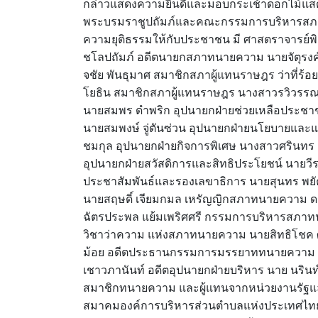
กล่าวแสดงความยินดีและมอบกระเช้าดอกไม้แสด
พระบรมราชูปถัมภ์และคณะกรรมการบริหารสภา
ความยุติธรรมให้กับประชาชน มี ศาสตราจารย์พ
ชโลปถัมภ์ อดีตนายกสภาทนายความ นายจัตุรงค์ เ
จชัย พันธุมาศ สมาชิกสภาผู้แทนราษฎร ว่าที่ร้
โยธิน สมาชิกสภาผู้แทนราษฎร นางสาวรวิวรรณ 
นายสมพร ดำพริก อุปนายกฝ่ายช่วยเหลือประช
นายสมพงษ์ จู่ตันซ่วน อุปนายกฝ่ายนโยบายและ
ชมกุล อุปนายกฝ่ายกิจการพิเศษ นางสาวศรินทร 
อุปนายกฝ่ายสวัสดิการและสิทธิประโยชน์ นายวี
ประชาสัมพันธ์และรองเลขาธิการ นายสุนทร พยั
นายสฤษดิ์ เจียมกมล เหรัญญิกสภาทนายความ 
ฉัตรประพล แย้มเพริศศรี กรรมการบริหารสภาท
วิชาว่าความ แห่งสภาทนายความ นายสิทธิโชค
ม้อย อดีตประธานกรรมการมรรยาททนายความ นา
เชาวภานันท์ อดีตอุปนายกฝ่ายบริหาร นาย นริน
สมาชิกทนายความ และผู้แทนจากหน่วยงานรัฐแล
สมาคมองค์การบริหารส่วนตำบลแห่งประเทศไทย