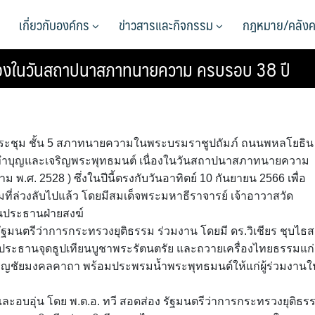
เกี่ยวกับองค์กร
ข่าวสารและกิจกรรม
กฎหมาย/คลังค
ื่องในวันสถาปนาสภาทนายความ ครบรอบ 38 ปี
้องประชุม ชั้น 5 สภาทนายความในพระบรมราชูปถัมภ์ ถนนพหลโยธิน
ีทำบุญและเจริญพระพุทธมนต์ เนื่องในวันสถาปนาสภาทนายความ
.ศ. 2528 ) ซึ่งในปีนี้ตรงกับวันอาทิตย์ 10 กันยายน 2566 เพื่อ
ี่ล่วงลับไปแล้ว โดยมีสมเด็จพระมหาธีราจารย์ เจ้าอาวาสวัด
นประธานฝ่ายสงฆ์
 รัฐมนตรีว่าการกระทรวงยุติธรรม ร่วมงาน โดยมี ดร.วิเชียร ชุบไธส
ะธานจุดธูปเทียนบูชาพระรัตนตรัย และถวายเครื่องไทยธรรมแก่
ริญชัยมงคลคาถา พร้อมประพรมน้ำพระพุทธมนต์ให้แก่ผู้ร่วมงานใ
ะอบอุ่น โดย พ.ต.อ. ทวี สอดส่อง รัฐมนตรีว่าการกระทรวงยุติธร