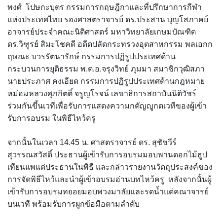
พงศ์ โปษกะบุตร กรรมการกฤษฎีกาและที่ปรึกษาการกีฬา
แห่งประเทศไทย รองศาสตราจารย์ ดร.ประสาน บุญโสภาคย์
อาจารย์ประจำคณะนิติศาสตร์ มหาวิทยาลัยเกษมบัณฑิต
ดร.วิฑูรย์ สิมะโชคดี อดีตปลัดกระทรวงอุตสาหกรรม พลเอกก
ฤษณะ บวรรัตนารักษ์ กรรมการปฏิรูปประเทศด้าน
กระบวนการยุติธรรม พ.ต.อ.จรุงวิทย์ ภุมมา สมาชิกวุฒิสภา
นายประภาศ คงเอียด กรรมการปฏิรูปประเทศด้านกฎหมาย
หม่อมหลวงศุภกิตติ์ จรูญโรจน์ เลขาธิการสถาบันนิติวัชร์
ร่วมกันขึ้นเวทีเพื่อรับการแสดงความกตัญญูกตเวทีของผู้เข้า
รับการอบรม ในพิธีไหว้ครู
จากนั้นในเวลา 14.45 น. ศาสตราจารย์ ดร. สุชัชวีร์
สุวรรณสวัสดิ์ ประธานผู้เข้ารับการอบรมมอบพานดอกไม้ธูป
เทียนแพแด่ประธานในพิธี และกล่าวรายงานวัตถุประสงค์ของ
การจัดพิธีไหว้และนำผู้เข้าอบรมอ่านบทไหว้ครู หลังจากนั้นผู้
เข้ารับการอบรมทยอยมอบพวงมาลัยและรดน้ำแด่คณาจารย์
บนเวที พร้อมรับการผูกข้อมือตามลำดับ