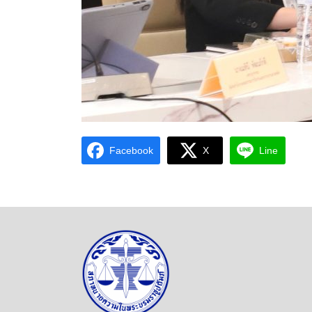
Facebook
X
Line