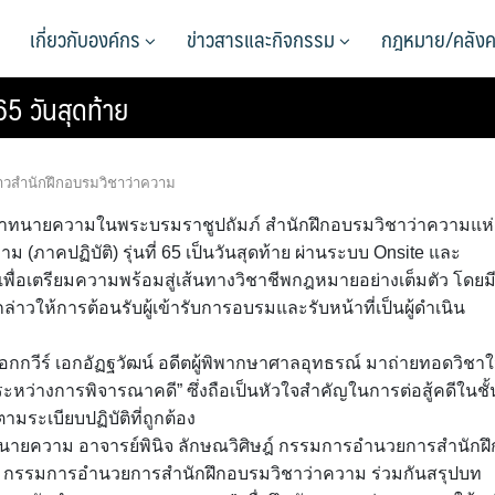
เกี่ยวกับองค์กร
ข่าวสารและกิจกรรม
กฎหมาย/คลังค
65 วันสุดท้าย
าวสำนักฝึกอบรมวิชาว่าความ
 5 สภาทนายความในพระบรมราชูปถัมภ์ สำนักฝึกอบรมวิชาว่าความแห่
าคปฏิบัติ) รุ่นที่ 65 เป็นวันสุดท้าย ผ่านระบบ Onsite และ
 เพื่อเตรียมความพร้อมสู่เส้นทางวิชาชีพกฎหมายอย่างเต็มตัว โดยม
่าวให้การต้อนรับผู้เข้ารับการอบรมและรับหน้าที่เป็นผู้ดำเนิน
อกกวีร์ เอกอัฏฐวัฒน์ อดีตผู้พิพากษาศาลอุทธรณ์ มาถ่ายทอดวิชา
ะหว่างการพิจารณาคดี” ซึ่งถือเป็นหัวใจสำคัญในการต่อสู้คดีในชั้
ามระเบียบปฏิบัติที่ถูกต้อง
ทนายความ อาจารย์พินิจ ลักษณวิศิษฎ์ กรรมการอำนวยการสำนักฝึ
ี กรรมการอำนวยการสำนักฝึกอบรมวิชาว่าความ ร่วมกันสรุปบท