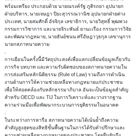
พร้อมเพรียง ประกอบด้วย นายณรงค์รัฐ ภูติรถยา อุปนายก
ฝ่ายบริหาร, นายเจษฎา ปิยะสุวรรณวานิช อุปนายกฝ่ายต่าง
ประเทศ, นายสมศักดิ์ อัจจิกุล เลขาธิการ, นายวิสุทธิ์ พุฒพวง
กรรมการวิชาการ และนายจิระพันธ์ ยานะเรือง กรรมการวิจัย
และพัฒนากฎหมาย, นายธันย์ชนน ศรีอัษฎาวุธกุล เลขานุการ
นายกสภาทนายความ
.
การเยือนในครั้งนี้มีวัตถุประสงค์เพื่อแลกเปลี่ยนข้อมูลเกี่ยวกับ
ภารกิจ บทบาท และความรับผิดชอบของสภาทนายความใน
การส่งเสริมหลักนิติธรรม (Rule of Law) รวมถึงการดำเนิน
งานด้านการให้ความช่วยเหลือทางกฎหมายแก่ประชาชน
เพื่อให้สอดคล้องกับหลักธรรมาภิบาล อันจะเป็นข้อมูลสำคัญ
สำหรับ OECD และ TIJ ในการวิเคราะห์และวางรากฐาน
ความร่วมมือเพื่อพัฒนากระบวนการยุติธรรมในอนาคต
.
ในระหว่างการหารือ สภาทนายความได้เน้นย้ำถึงความ
สำคัญสูงสุดของสิทธิขั้นพื้นฐานในการได้รับคำปรึกษาและ
ความช่วยเหลือทางกฎหมายของประชาชน โดยยืนยันถึง