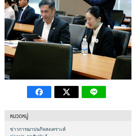
หมวดหมู่
ข่าวการฌาปนกิจสงเคราะห์