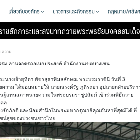
เกี่ยวกับองค์กร
ข่าวสารและกิจกรรม
กฎหมาย/คลังค
งราชสักการะและลงนาทถวายพระพรชัยมงคลสมเด็จพ
ยความ
ีกิจกรรม ลานจอดรถอเนกประสงค์ สำนักงานเขตบางเขน
างเจ้าสุทิดา พัชรสุธาพิมลลักษณ พระบรมราชินี วันที่ 3
ยความ ได้มอบหมายให้ นายณรงค์รัฐ ภูติรถยา อุปนายกฝ่ายบริหา
ป็นผู้แทนสภาทนายความในพระบรมราชูปถัมภ์ เข้าร่วมพิธีถวาย
งคล
จงรักภักดี และน้อมสำนึกในพระมหากรุณาธิคุณอันหาที่สุดมิได้ ที่
โยชน์สุขของปวงชนชาวไทย