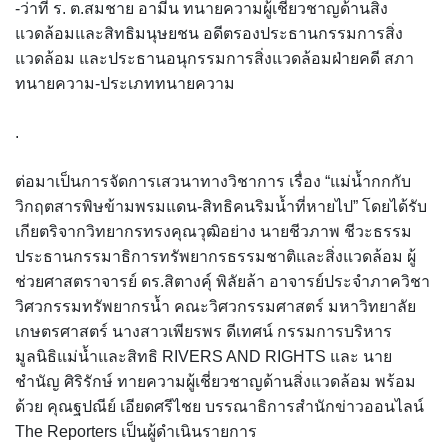
-ว่าที่ ร. ต.สมชาย อามีน ทนายความผู้เชี่ยวชาญด้านสิ่ง
แวดล้อมและสิทธิมนุษยชน อดีตรองประธานกรรมการสิ่ง
แวดล้อม และประธานอนุกรรมการสิ่งแวดล้อมฝ่ายคดี สภา
ทนายความ-ประเภททนายความ
.
ต่อมาเป็นการจัดการเสวนาทางวิชาการ เรื่อง “แม่น้ำกกกับ
วิกฤตสารพิษข้ามพรมแดน-สิทธิคนริมน้ำที่หายไป” โดยได้รับ
เกียตริจากวิทยากรทรงคุณวุฒิอย่าง นายชีวภาพ ชีวะธรรม
ประธานกรรมาธิการทรัพยากรธรรมชาติและสิ่งแวดล้อม ผู้
ช่วยศาสตราจารย์ ดร.สิตางคุ์ พิลัยล้า อาจารย์ประจำภาควิชา
วิศวกรรมทรัพยากรน้ำ คณะวิศวกรรมศาสตร์ มหาวิทยาลัย
เกษตรศาสตร์ นางสาวเพียรพร ดีเทศน์ กรรมการบริหาร
มูลนิธิแม่น้ำและสิทธิ RIVERS AND RIGHTS และ นาย
ชำนัญ ศิริรักษ์ ทายความผู้เชี่ยวชาญด้านสิ่งแวดล้อม พร้อม
ด้วย คุณฐปณีย์ เอียดศรีไชย บรรณาธิการสำนักข่าวออนไลน์
The Reporters เป็นผู้ดำเนินรายการ