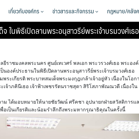
เกี่ยวกับองค์กร
ข่าวสารและกิจกรรม
กฎหมาย/คลังค
็จ ในพิธีเปิดลานพระอนุสาวรีย์พระเจ้าบรมวงศ์เธอ
โนโลยีราชมงคลพระนคร ศูนย์เทเวศร์ พลเอก พระวรวงศ์เธอ พระองค์
ป็นองค์ประธานในพิธีเปิดลานพระอนุสาวรีย์พระเจ้าบรมวงศ์เธอ
มพระเกียรติ พระบาทสมเด็จพระมงกุฎเกล้าเจ้าอยู่หัว เนื่องในโอก
ะเจ้าภคินีเธอ เจ้าฟ้าเพชรรัตนราชสุดา สิริโสภาพัณณวดี เนื่องใน
าม ได้มอบหมายให้นายชัยวัฒน์ ศรีคชา อุปนายกฝ่ายสวัสดิการแ
พื่อเป็นเกียรติและน้อมรำลึกถึงพระมหากรุณาธิคุณในครั้งนี้