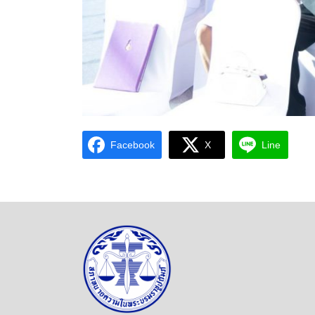
Facebook
X
Line