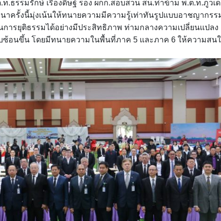
.ท.ธรรมรักษ์ เรืองดิษฐ์ รอง ผกก.สอบสวน สน.ท่าข้าม พ.ต.ท.ภูวเ
าครั้งนี้มุ่งเน้นให้ทนายความมีความรู้เท่าทันรูปแบบอาชญากรร
ะบวนการยุติธรรมได้อย่างมีประสิทธิภาพ ท่ามกลางความเปลี่ยนแปลง
ซ้อนขึ้น โดยมีทนายความในพื้นที่ภาค 5 และภาค 6 ให้ความสน