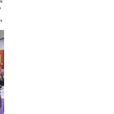
ดช
ม
ใจ