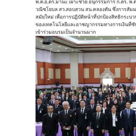
พ.ต.อ.ดร.มานะ เผาะช่วย อนุกรรมการ ก.ตร.​ พ.ต
วณิชโยบล สว.สอบสวน สน.คลองตัน ซึ่ง​การสัมมน
สมัยใหม่ เพื่อการปฏิบัติหน้าที่ปกป้องสิทธิกร
ของเทคโนโลยีและอาชญากรรมทางการเงินที่ซับ
เข้าร่วมอบรมเป็นจำนวนมาก