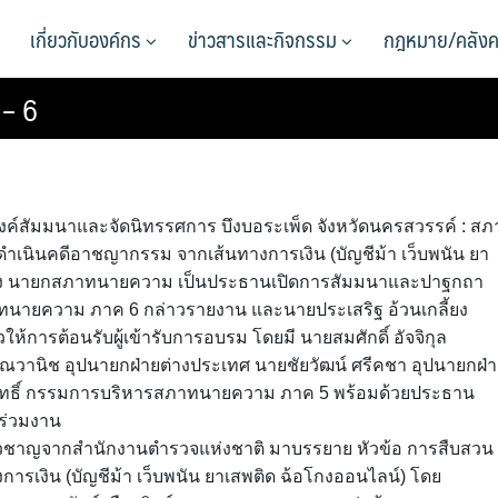
เกี่ยวกับองค์กร
ข่าวสารและกิจกรรม
กฎหมาย/คลังค
 – 6
ค์สัมมนาและจัดนิทรรศการ บึงบอระเพ็ด จังหวัดนครสวรรค์ ​: ​สภ
นินคดีอาชญากรรม จากเส้นทางการเงิน (บัญชีม้า เว็บพนัน ยา
จี้ยง นายกสภาทนายความ เป็นประธานเปิดการสัมมนาและปาฐกถา
ทนายความ ภาค 6 กล่าวรายงาน และนายประเสริฐ อ้วนเกลี้ยง
ารต้อนรับผู้เข้ารับการอบรม โดยมี นายสมศักดิ์ อัจจิกุล
านิช อุปนายกฝ่ายต่างประเทศ นายชัยวัฒน์ ศรีคชา อุปนายกฝ่า
สิทธิ์ กรรมการบริหารสภาทนายความ ภาค 5 พร้อมด้วยประธาน
าร่วมงาน
เชี่ยวชาญจากสำนักงานตำรวจแห่งชาติ มาบรรยาย หัวข้อ การสืบสวน
เงิน (บัญชีม้า เว็บพนัน ยาเสพติด ฉ้อโกงออนไลน์) โดย