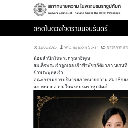
Skip
to
content
สถิตในดวงใจตราบนิจนิรันดร์
12/06/2026
Witchayaporn Suksri
ข่าวสภาทนา
น้อมสำนึกในพระกรุณาธิคุณ
สมเด็จพระเจ้าลูกเธอ เจ้าฟ้าพัชรกิติยาภา นเร
ข้าพระพุทธเจ้า
คณะกรรมการบริหารสภาทนายความ สมาชิกสภา
สภาทนายความในพระบรมราชูปถัมภ์