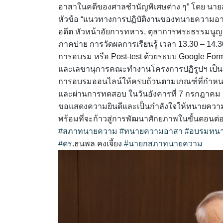
อาสาในคดีของศาลชำนัญพิเศษต่าง ๆ” โดย นายส
หัวข้อ “แนวทางการปฏิบัติงานของทนายความอาส
อดีต หัวหน้าอัยการทหาร, ตุลาการพระธรรมนูญ
ภาคบ่าย การวัดผลการเรียนรู้ เวลา 13.30 – 14
การอบรม หรือ Post-test ด้วยระบบ Google For
และเลขานุการคณะทำงานโครงการปฏิรูปฯ เป็นผู
การอบรมออนไลน์ให้ครบถ้วนตามเกณฑ์ที่กำหนด
และผ่านการทดสอบ ในวันอังคารที่ 7 กรกฎาคม 
ขอแสดงความยินดีและเป็นกำลังใจให้ทนายความอ
พร้อมที่จะก้าวสู่การพัฒนาศักยภาพในขั้นตอนต
#สภาทนายความ
#ทนายความอาสา
#อบรมทน
#ดร
.ธนพล คงเจี้ยง
#นายกสภาทนายความ