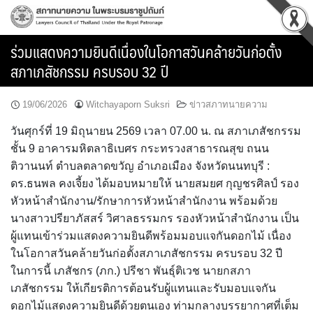
Skip
to
content
ร่วมแสดงความยินดีเนื่องในโอกาสวันคล้ายวันก่อตั้ง
สภาเภสัชกรรม ครบรอบ 32 ปี
19/06/2026
Witchayaporn Suksri
ข่าวสภาทนายความ
วันศุกร์ที่ 19 มิถุนายน 2569 เวลา 07.00 น. ณ สภาเภสัชกรรม
ชั้น 9 อาคารมหิตลาธิเบศร กระทรวงสาธารณสุข ถนน
ติวานนท์ ตำบลตลาดขวัญ อำเภอเมือง จังหวัดนนทบุรี :
ดร.ธนพล คงเจี้ยง ได้มอบหมายให้ นายสมยศ กุญชรศิลป์ รอง
หัวหน้าสำนักงาน/รักษาการหัวหน้าสำนักงาน พร้อมด้วย
นางสาวปรียาภัสสร์ วิศาลธรรมกร รองหัวหน้าสำนักงาน เป็น
ผู้แทนเข้าร่วมแสดงความยินดีพร้อมมอบแจกันดอกไม้ เนื่อง
ในโอกาสวันคล้ายวันก่อตั้งสภาเภสัชกรรม ครบรอบ 32 ปี
ในการนี้ เภสัชกร (ภก.) ปรีชา พันธุ์ติเวช นายกสภา
เภสัชกรรม ให้เกียรติการต้อนรับผู้แทนและรับมอบแจกัน
ดอกไม้แสดงความยินดีด้วยตนเอง ท่ามกลางบรรยากาศที่เต็ม