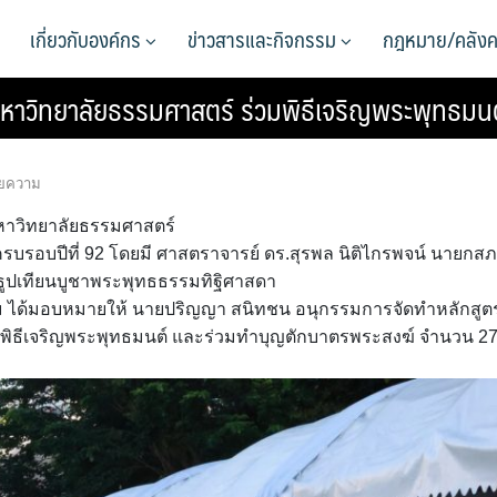
เกี่ยวกับองค์กร
ข่าวสารและกิจกรรม
กฎหมาย/คลังค
มหาวิทยาลัยธรรมศาสตร์ ร่วมพิธีเจริญพระพุทธมน
ยความ
 มหาวิทยาลัยธรรมศาสตร์
บรอบปีที่ 92 โดยมี ศาสตราจารย์ ดร.สุรพล นิติไกรพจน์ นายกส
ธูปเทียนบูชาพระพุทธธรรมทิฐิศาสดา
ม ได้มอบหมายให้ นายปริญญา สนิทชน อนุกรรมการจัดทำหลักสูต
มพิธีเจริญพระพุทธมนต์ และร่วมทำบุญตักบาตรพระสงฆ์ จำนวน 2