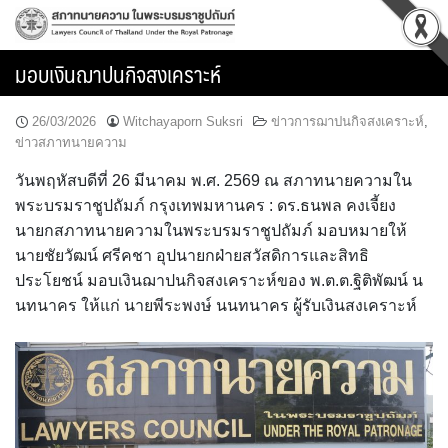
Skip
to
content
มอบเงินฌาปนกิจสงเคราะห์
26/03/2026
Witchayaporn Suksri
ข่าวการฌาปนกิจสงเคราะห์
,
ข่าวสภาทนายความ
วันพฤหัสบดีที่ 26 มีนาคม พ.ศ. 2569 ณ สภาทนายความใน
พระบรมราชูปถัมภ์ กรุงเทพมหานคร : ดร.ธนพล คงเจี้ยง
นายกสภาทนายความในพระบรมราชูปถัมภ์ มอบหมายให้
นายชัยวัฒน์ ศรีคชา อุปนายกฝ่ายสวัสดิการและสิทธิ
ประโยชน์ มอบเงินฌาปนกิจสงเคราะห์ของ พ.ต.ต.ฐิติพัฒน์ น
นทนาคร ให้แก่ นายพีระพงษ์ นนทนาคร ผู้รับเงินสงเคราะห์