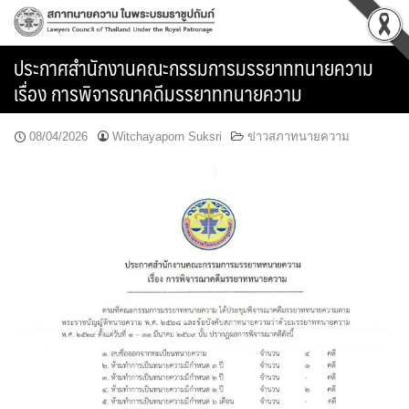
Skip
to
content
ประกาศสำนักงานคณะกรรมการมรรยาททนายความ
เรื่อง การพิจารณาคดีมรรยาททนายความ
08/04/2026
Witchayaporn Suksri
ข่าวสภาทนายความ