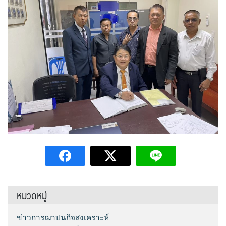
หมวดหมู่
ข่าวการฌาปนกิจสงเคราะห์