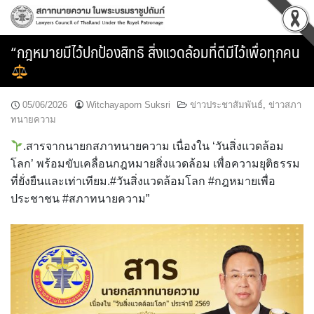
Skip
to
content
“กฎหมายมีไว้ปกป้องสิทธิ สิ่งแวดล้อมที่ดีมีไว้เพื่อทุกคน
05/06/2026
Witchayaporn Suksri
ข่าวประชาสัมพันธ์
,
ข่าวสภา
ทนายความ
.สารจากนายกสภาทนายความ เนื่องใน ‘วันสิ่งแวดล้อม
โลก’ พร้อมขับเคลื่อนกฎหมายสิ่งแวดล้อม เพื่อความยุติธรรม
ที่ยั่งยืนและเท่าเทียม.#วันสิ่งแวดล้อมโลก #กฎหมายเพื่อ
ประชาชน #สภาทนายความ”