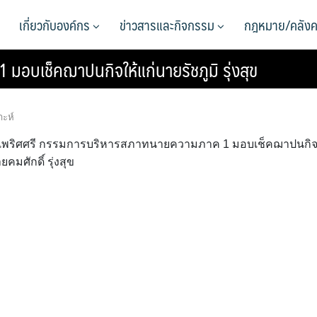
เกี่ยวกับองค์กร
ข่าวสารและกิจกรรม
กฎหมาย/คลังค
บเช็คฌาปนกิจให้แก่นายรัชภูมิ รุ่งสุข
าะห์
แย้มเพริศศรี กรรมการบริหารสภาทนายความภาค 1 มอบเช็คฌาปนกิ
ยคมศักดิ์ รุ่งสุข