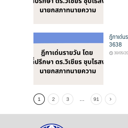
ฎีกาเด่น
3638
30/05/2
1
2
3
…
91