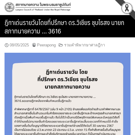
Skip
to
content
ฎีกาเด่นรายวันโดยที่ปรึกษา ดร.วิเชียร ชุบไธสง นายก
สภาทนายความ … 3616
08/05/2025
Peerapong
รวมคำพิพากษาศาลฎีกา