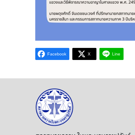
Facebook
X
Line