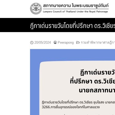
Skip
to
content
ฎีกาเด่นรายวันโดยที่ปรึกษา ดร.วิ
20/05/2024
Peerapong
รวมคำพิพากษาศาลฎีก