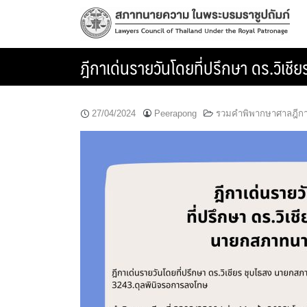
Skip
to
content
ฎีกาเด่นรายวันโดยที่ปรึกษา ดร.วิ
27/04/2024
Peerapong
รวมคำพิพากษาศาลฎีก