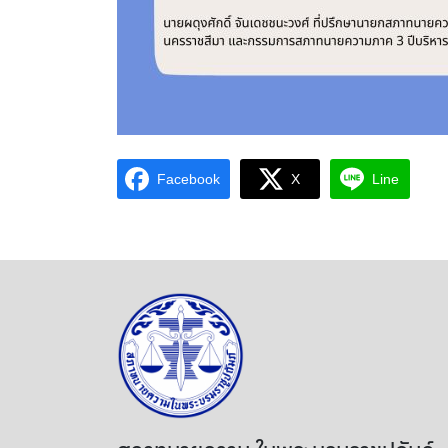
Facebook
X
Line