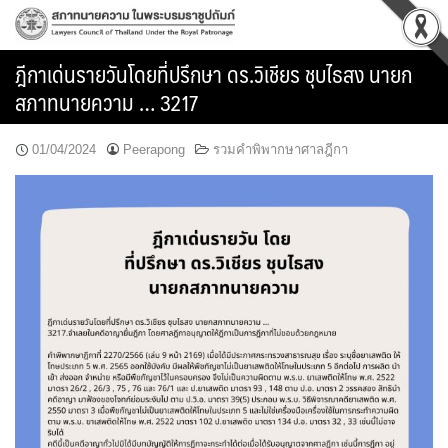
Skip
to
content
ฎีกาเด่นรายวันโดยที่ปรึกษา ดร.วิเชียร ชุบไธสง นายก
สภาทนายความ … 3217
01/04/2024
Peerapong
รวมคำพิพากษาศาลฎีกา