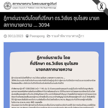
Skip
to
content
ฎีกาเด่นรายวันโดยที่ปรึกษา ดร.วิเชียร ชุบไธสง นายก
สภาทนายความ … 3094
30/11/2023
Peerapong
รวมคำพิพากษาศาลฎีกา