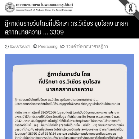
Skip
to
content
ฎีกาเด่นรายวันโดยที่ปรึกษา ดร.วิเชียร ชุบไธสง นายก
สภาทนายความ … 3309
02/07/2024
Peerapong
รวมคำพิพากษาศาลฎีกา