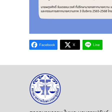
Facebook
X
Line