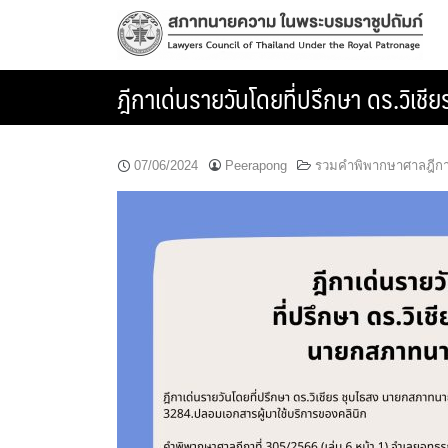
Skip
to
content
ฎีกาเด่นรายวันโดยที่ปรึกษา ดร.วิ
07/06/2024
Peerapong
รวมคำพิพากษาศาลฎีก