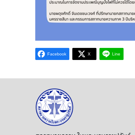
Facebook
X
Line