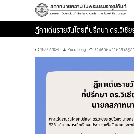
Skip
to
content
ฎีกาเด่นรายวันโดยที่ปรึกษา ดร.วิ
16/05/2024
Peerapong
รวมคำพิพากษาศาลฎีก