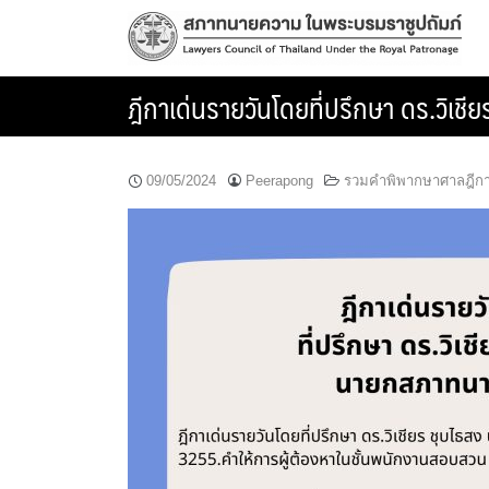
Skip
to
content
ฎีกาเด่นรายวันโดยที่ปรึกษา ดร.วิ
09/05/2024
Peerapong
รวมคำพิพากษาศาลฎีก