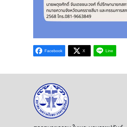
Facebook
X
Line