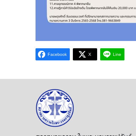
Facebook
X
Line