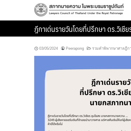
Skip
to
content
ฎีกาเด่นรายวันโดยที่ปรึกษา ดร.วิ
03/05/2024
Peerapong
รวมคำพิพากษาศาลฎีก