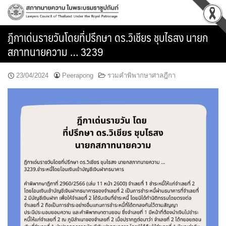
Skip
to
content
ฎีกาเด่นรายวันโดยที่ปรึกษา ดร.วิเชียร ชุบไธสง นายก
สภาทนายความ … 3239
23/04/2024
Peerapong
รวมคำพิพากษาศาลฎีกา