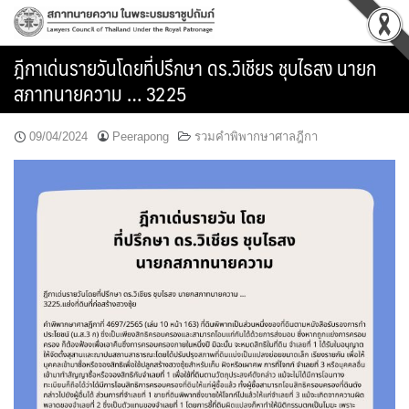
Skip
to
content
ฎีกาเด่นรายวันโดยที่ปรึกษา ดร.วิเชียร ชุบไธสง นายก
สภาทนายความ … 3225
09/04/2024
Peerapong
รวมคำพิพากษาศาลฎีกา