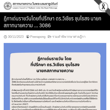
Skip
to
content
ฎีกาเด่นรายวันโดยที่ปรึกษา ดร.วิเชียร ชุบไธสง นายก
สภาทนายความ … 3086
30/11/2023
Peerapong
รวมคำพิพากษาศาลฎีกา