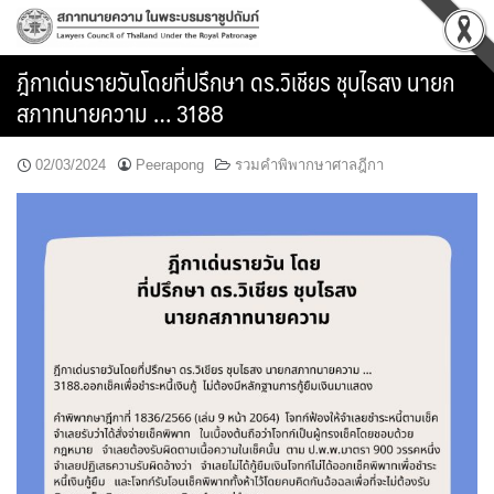
Skip
to
content
ฎีกาเด่นรายวันโดยที่ปรึกษา ดร.วิเชียร ชุบไธสง นายก
สภาทนายความ … 3188
02/03/2024
Peerapong
รวมคำพิพากษาศาลฎีกา