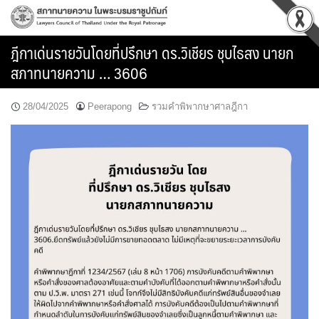
Skip
to
content
ฎีกาเด่นรายวันโดยที่ปรึกษา ดร.วิเชียร ชุบไธสง นายก
สภาทนายความ … 3606
28/04/2025
Peerapong
รวมคำพิพากษาศาลฎีกา