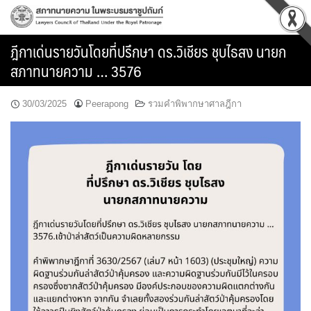
Skip
to
content
ฎีกาเด่นรายวันโดยที่ปรึกษา ดร.วิเชียร ชุบไธสง นายก
สภาทนายความ … 3576
30/03/2025
Peerapong
รวมคำพิพากษาศาลฎีกา