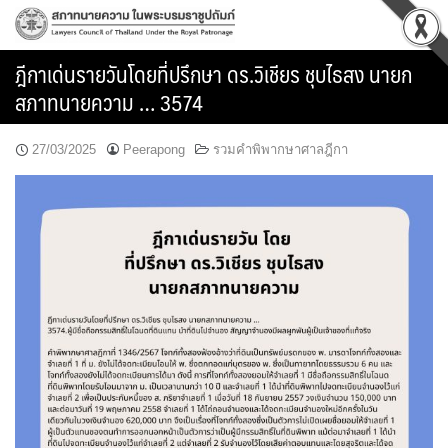
Skip
to
content
ฎีกาเด่นรายวันโดยที่ปรึกษา ดร.วิเชียร ชุบไธสง นายก
สภาทนายความ … 3574
27/03/2025
Peerapong
รวมคำพิพากษาศาลฎีกา